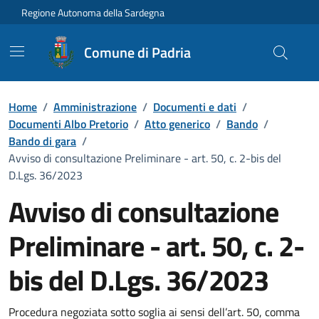
Vai ai contenuti
Vai al Footer
Regione Autonoma della Sardegna
Comune di Padria
Home
/
Amministrazione
/
Documenti e dati
/
Documenti Albo Pretorio
/
Atto generico
/
Bando
/
Bando di gara
/
Avviso di consultazione Preliminare - art. 50, c. 2-bis del
D.Lgs. 36/2023
Avviso di consultazione
Preliminare - art. 50, c. 2-
bis del D.Lgs. 36/2023
Dettaglio del documento
Procedura negoziata sotto soglia ai sensi dell’art. 50, comma