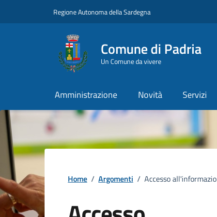
Vai ai contenuti
Vai al Footer
Regione Autonoma della Sardegna
Comune di Padria
Un Comune da vivere
Amministrazione
Novità
Servizi
Home
/
Argomenti
/
Accesso all'informazi
Accesso