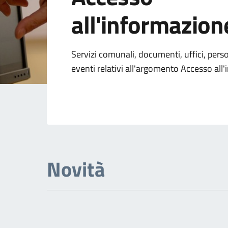
all'informazion
Dettagli dell'arg
Servizi comunali, documenti, uffici, pers
eventi relativi all'argomento Accesso all
Novità