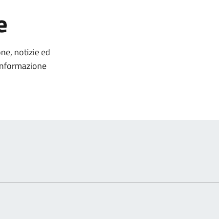
e
omento
one, notizie ed
'informazione