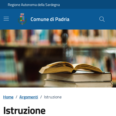
Vai ai contenuti
Vai al Footer
Regione Autonoma della Sardegna
Comune di Padria
Home
/
Argomenti
/
Istruzione
Istruzione