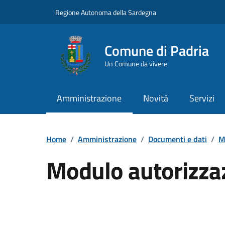
Vai ai contenuti
Vai al Footer
Regione Autonoma della Sardegna
Comune di Padria
Un Comune da vivere
Amministrazione
Novità
Servizi
Home
/
Amministrazione
/
Documenti e dati
/
M
Modulo autorizzaz
Dettaglio del documento