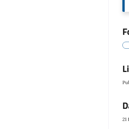
F
L
Pu
D
21 