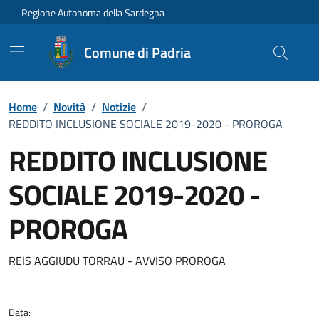
Vai ai contenuti
Vai al Footer
Regione Autonoma della Sardegna
Comune di Padria
Home
/
Novità
/
Notizie
/
REDDITO INCLUSIONE SOCIALE 2019-2020 - PROROGA
REDDITO INCLUSIONE
SOCIALE 2019-2020 -
PROROGA
Dettagli della notizia
REIS AGGIUDU TORRAU - AVVISO PROROGA
Data: