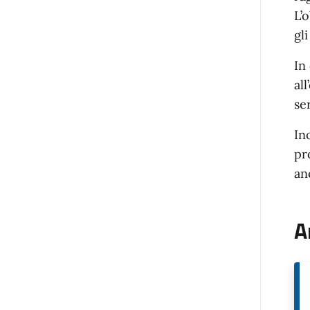
L’o
gl
In
al
ser
In
pr
an
A