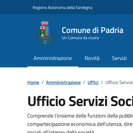
Vai ai contenuti
Vai al Footer
Regione Autonoma della Sardegna
Comune di Padria
Un Comune da vivere
Amministrazione
Novità
Servizi
Home
/
Amministrazione
/
Uffici
/
Ufficio Servizi
Ufficio Servizi Soci
Dettaglio dell'unità 
Comprende l’insieme delle funzioni della pubblic
compartecipazione economica dell’utenza, diret
sociali all’interno della società.