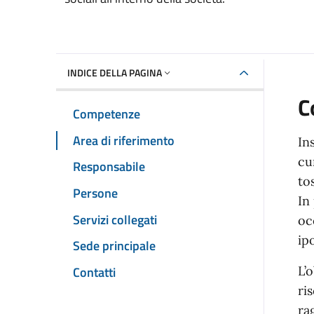
INDICE DELLA PAGINA
C
Competenze
Area di riferimento
In
cu
Responsabile
to
Persone
In
Servizi collegati
oc
ip
Sede principale
Contatti
L’
ri
ra