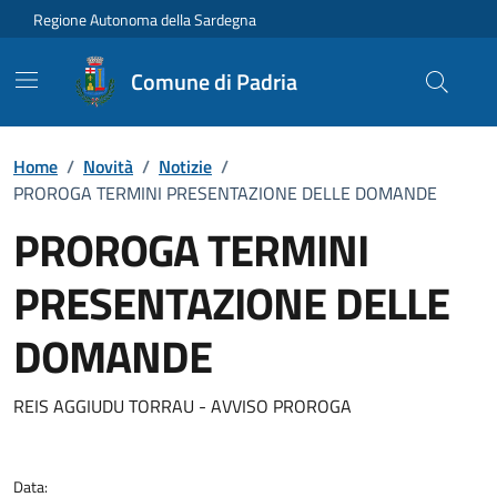
Vai ai contenuti
Vai al Footer
Regione Autonoma della Sardegna
Comune di Padria
Home
/
Novità
/
Notizie
/
PROROGA TERMINI PRESENTAZIONE DELLE DOMANDE
PROROGA TERMINI
PRESENTAZIONE DELLE
DOMANDE
Dettagli della notizia
REIS AGGIUDU TORRAU - AVVISO PROROGA
Data: