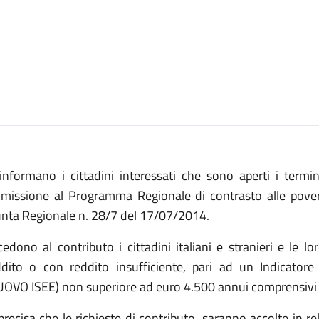
 informano i cittadini interessati che sono aperti i term
missione al Programma Regionale di contrasto alle pover
unta Regionale n. 28/7 del 17/07/2014.
edono al contributo i cittadini italiani e stranieri e le lo
ddito o con reddito insufficiente, pari ad un Indicator
UOVO ISEE) non superiore ad euro 4.500 annui comprensivi d
precisa che le richieste di contributo, saranno accolte in rel