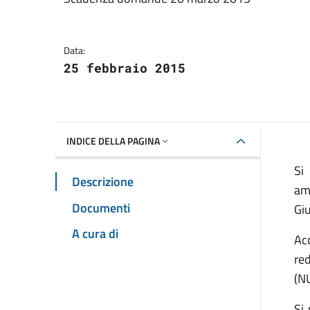
Dettagli della notizia
Data:
25 febbraio 2015
INDICE DELLA PAGINA
Si
Descrizione
am
Documenti
Gi
A cura di
Acc
re
(N
Si 