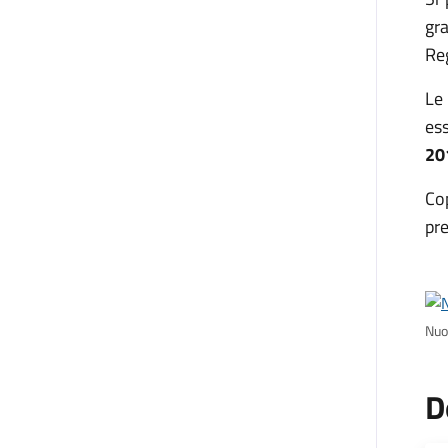
gr
Re
Le
es
20
Co
pr
Nuo
D