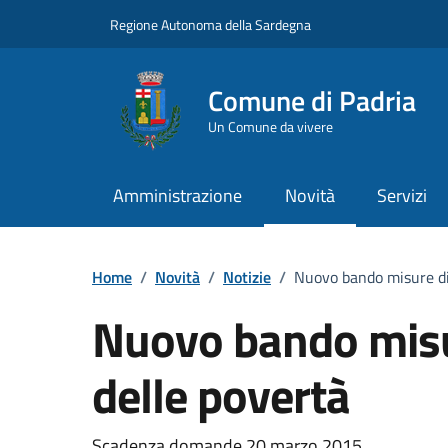
Vai ai contenuti
Vai al Footer
Regione Autonoma della Sardegna
Comune di Padria
Un Comune da vivere
Amministrazione
Novità
Servizi
Home
/
Novità
/
Notizie
/
Nuovo bando misure di
Nuovo bando misu
delle povertà
Scadenza domande 20 marzo 2015