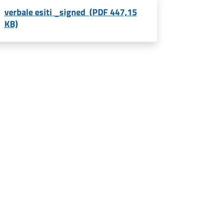
verbale esiti _signed (PDF 447,15
KB)