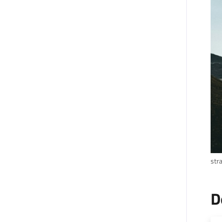
str
D