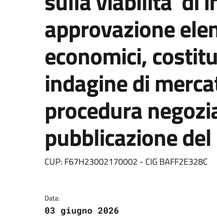
sulla viabilita' di 
approvazione elen
economici, costitu
indagine di mercat
procedura negozia
pubblicazione del
Dettagli della notizia
CUP: F67H23002170002 - CIG BAFF2E328C
Data:
03 giugno 2026