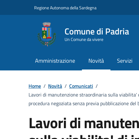
Vai ai contenuti
Vai al Footer
Regione Autonoma della Sardegna
Comune di Padria
Un Comune da vivere
Amministrazione
Novità
Servizi
Home
/
Novità
/
Comunicati
/
Lavori di manutenzione straordinaria sulla viabilita' 
procedura negoziata senza previa pubblicazione del 
Lavori di manuten