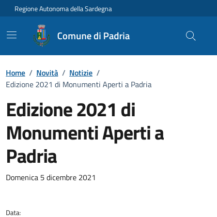
Vai ai contenuti
Vai al Footer
Regione Autonoma della Sardegna
Comune di Padria
Home
/
Novità
/
Notizie
/
Edizione 2021 di Monumenti Aperti a Padria
Edizione 2021 di
Monumenti Aperti a
Padria
Dettagli della notizia
Domenica 5 dicembre 2021
Data: