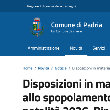
Vai ai contenuti
Vai al Footer
Regione Autonoma della Sardegna
Comune di Padria
Un Comune da vivere
Amministrazione
Novità
Servizi
Home
/
Novità
/
Notizie
/
Disposizioni in materi
Disposizioni in ma
allo spopolament