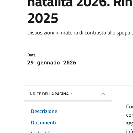
natalità 2026. Ri
2025
Dettagli della notizia
Disposizioni in materia di contrasto allo spop
Data:
29 gennaio 2026
INDICE DELLA PAGINA
Con
Descrizione
con
Documenti
seg
inf