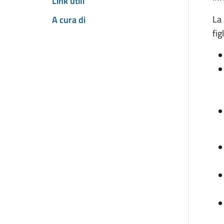
Link utili
La 
A cura di
fig