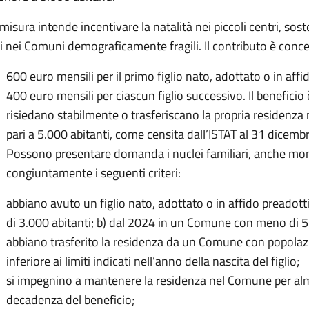
misura intende incentivare la natalità nei piccoli centri, sos
li nei Comuni demograficamente fragili. Il contributo è con
600 euro mensili per il primo figlio nato, adottato o in affi
400 euro mensili per ciascun figlio successivo. Il beneficio 
risiedano stabilmente o trasferiscano la propria residenza
pari a 5.000 abitanti, come censita dall’ISTAT al 31 dicemb
Possono presentare domanda i nuclei familiari, anche mon
congiuntamente i seguenti criteri:
abbiano avuto un figlio nato, adottato o in affido preado
di 3.000 abitanti; b) dal 2024 in un Comune con meno di 5.
abbiano trasferito la residenza da un Comune con popola
inferiore ai limiti indicati nell’anno della nascita del figlio;
si impegnino a mantenere la residenza nel Comune per alm
decadenza del beneficio;