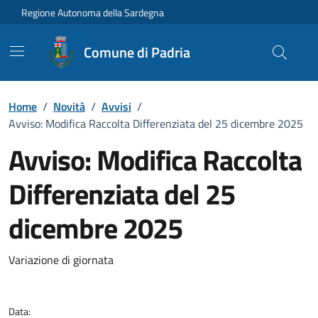
Vai ai contenuti
Vai al Footer
Regione Autonoma della Sardegna
Comune di Padria
Home
/
Novità
/
Avvisi
/
Avviso: Modifica Raccolta Differenziata del 25 dicembre 2025
Avviso: Modifica Raccolta
Differenziata del 25
dicembre 2025
Dettagli della notizia
Variazione di giornata
Data: