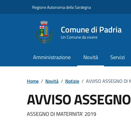
Vai ai contenuti
Vai al Footer
Regione Autonoma della Sardegna
Comune di Padria
Un Comune da vivere
Amministrazione
Novità
Servizi
Home
/
Novità
/
Notizie
/
AVVISO ASSEGNO DI 
AVVISO ASSEGNO
Dettagli della notizia
ASSEGNO DI MATERNITA' 2019