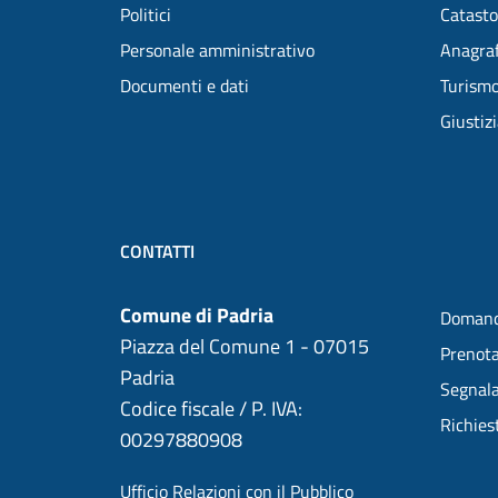
Politici
Catasto
Personale amministrativo
Anagraf
Documenti e dati
Turism
Giustiz
CONTATTI
Comune di Padria
Domand
Piazza del Comune 1 - 07015
Prenot
Padria
Segnala
Codice fiscale / P. IVA:
Richies
00297880908
Ufficio Relazioni con il Pubblico