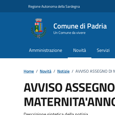
Vai ai contenuti
Vai al Footer
Regione Autonoma della Sardegna
Comune di Padria
Un Comune da vivere
Amministrazione
Novità
Servizi
Home
/
Novità
/
Notizie
/
AVVISO ASSEGNO DI 
AVVISO ASSEGNO
MATERNITA'ANN
Descrizione sintetica della notizia