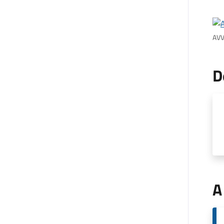
AVV
D
A