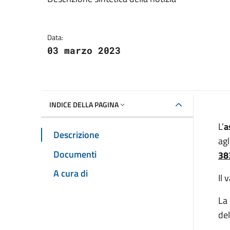
Dettagli della notizia
Data:
03 marzo 2023
INDICE DELLA PAGINA
L’
a
Descrizione
agl
Documenti
38
A cura di
Il 
La
del