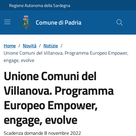
Vai ai contenuti
Vai al Footer
Regione Autonoma della Sardegna
Comune di Padria
Home
/
Novità
/
Notizie
/
Unione Comuni del Villanova. Programma Europeo Empower,
engage, evolve
Unione Comuni del
Villanova. Programma
Europeo Empower,
engage, evolve
Dettagli della notizia
Scadenza domande 8 novembre 2022