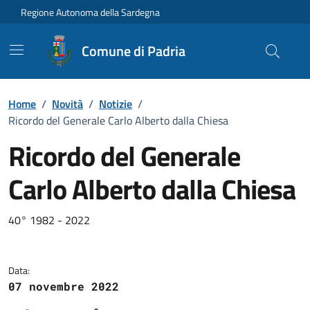
Vai ai contenuti
Vai al Footer
Regione Autonoma della Sardegna
Comune di Padria
Home
/
Novità
/
Notizie
/
Ricordo del Generale Carlo Alberto dalla Chiesa
Ricordo del Generale
Carlo Alberto dalla Chiesa
Dettagli della notizia
40° 1982 - 2022
Data:
07 novembre 2022