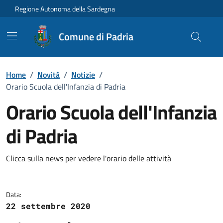
Vai ai contenuti
Vai al Footer
Regione Autonoma della Sardegna
Comune di Padria
Home
/
Novità
/
Notizie
/
Orario Scuola dell'Infanzia di Padria
Orario Scuola dell'Infanzia
di Padria
Dettagli della notizia
Clicca sulla news per vedere l'orario delle attività
Data:
22 settembre 2020