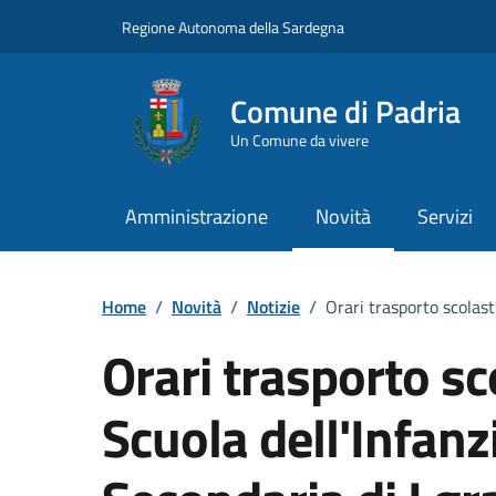
Vai ai contenuti
Vai al Footer
Regione Autonoma della Sardegna
Comune di Padria
Un Comune da vivere
Amministrazione
Novità
Servizi
Home
/
Novità
/
Notizie
/
Orari trasporto scolast
Orari trasporto sc
Scuola dell'Infanz