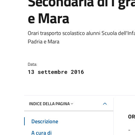
Secondaria di I g
e Mara
Dettagli della notizia
Orari trasporto scolastico alunni Scuola dell'In
Padria e Mara
Data:
13 settembre 2016
INDICE DELLA PAGINA
OR
Descrizione
- 
A cura di