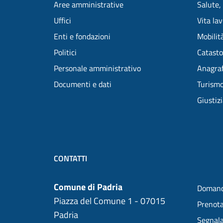
Aree amministrative
Salute,
Uffici
Vita la
Enti e fondazioni
Mobilità
Politici
Catasto
Personale amministrativo
Anagraf
Documenti e dati
Turism
Giustiz
CONTATTI
Comune di Padria
Domand
Piazza del Comune 1 - 07015
Prenot
Padria
Segnala