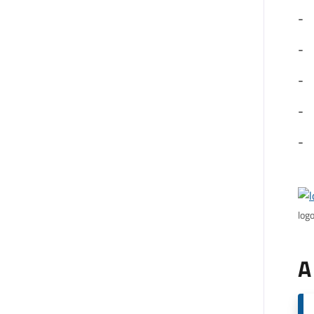
- 
- 
- 
- 
- 
log
A