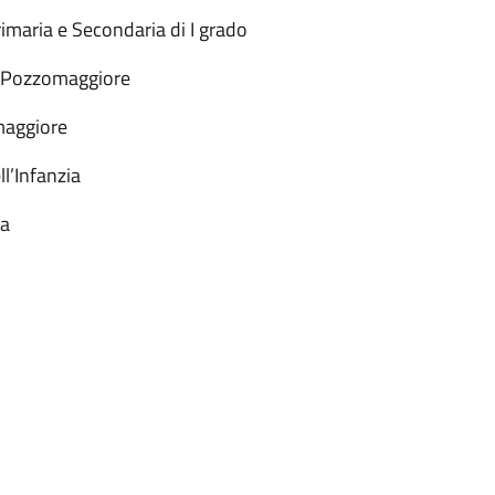
maria e Secondaria di I grado
di Pozzomaggiore
maggiore
l’Infanzia
ra