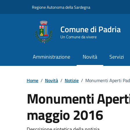
Vai ai contenuti
Vai al Footer
Regione Autonoma della Sardegna
Comune di Padria
Un Comune da vivere
Amministrazione
Novità
Servizi
Home
/
Novità
/
Notizie
/
Monumenti Aperti Pad
Monumenti Aperti
maggio 2016
Descrizione sintetica della notizia