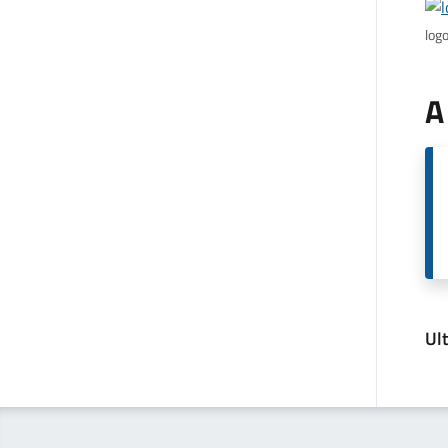
log
A
Ul