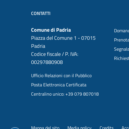
CONTATTI
Comune di Padria
Domand
Piazza del Comune 1 - 07015
Prenot
Padria
Segnala
Codice fiscale / P. IVA:
Richies
00297880908
Ufficio Relazioni con il Pubblico
Posta Elettronica Certificata
Centralino unico: +39 079 807018
Mappa del sito
Media policy
Credits
Acce