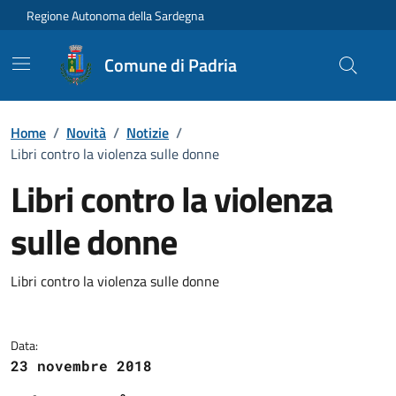
Vai ai contenuti
Vai al Footer
Regione Autonoma della Sardegna
Comune di Padria
Home
/
Novità
/
Notizie
/
Libri contro la violenza sulle donne
Libri contro la violenza
sulle donne
Dettagli della notizia
Libri contro la violenza sulle donne
Data:
23 novembre 2018