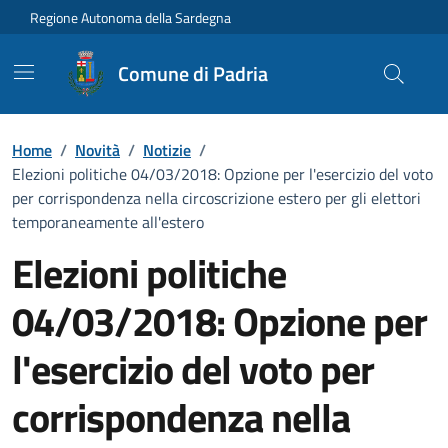
Vai ai contenuti
Vai al Footer
Regione Autonoma della Sardegna
Comune di Padria
Home
/
Novità
/
Notizie
/
Elezioni politiche 04/03/2018: Opzione per l'esercizio del voto
per corrispondenza nella circoscrizione estero per gli elettori
temporaneamente all'estero
Elezioni politiche
04/03/2018: Opzione per
l'esercizio del voto per
corrispondenza nella