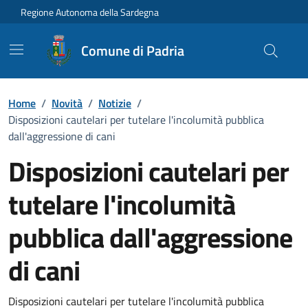
Vai ai contenuti
Vai al Footer
Regione Autonoma della Sardegna
Comune di Padria
Home
/
Novità
/
Notizie
/
Disposizioni cautelari per tutelare l'incolumità pubblica
dall'aggressione di cani
Disposizioni cautelari per
tutelare l'incolumità
pubblica dall'aggressione
di cani
Dettagli della notizia
Disposizioni cautelari per tutelare l'incolumità pubblica