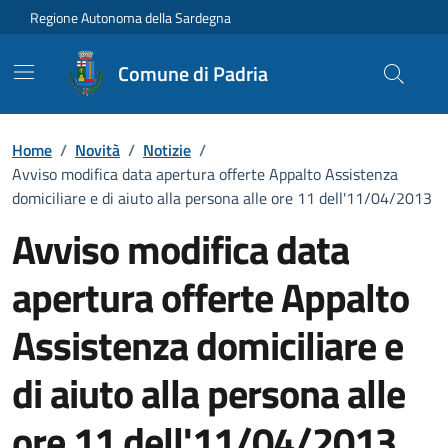
Vai ai contenuti
Vai al Footer
Regione Autonoma della Sardegna
Comune di Padria
Home
/
Novità
/
Notizie
/
Avviso modifica data apertura offerte Appalto Assistenza
domiciliare e di aiuto alla persona alle ore 11 dell'11/04/2013
Avviso modifica data
apertura offerte Appalto
Assistenza domiciliare e
di aiuto alla persona alle
ore 11 dell'11/04/2013