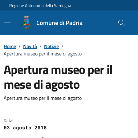
Vai ai contenuti
Vai al Footer
Regione Autonoma della Sardegna
Comune di Padria
Home
/
Novità
/
Notizie
/
Apertura museo per il mese di agosto
Apertura museo per il
mese di agosto
Dettagli della notizia
Apertura museo per il mese di agosto
Data:
03 agosto 2018