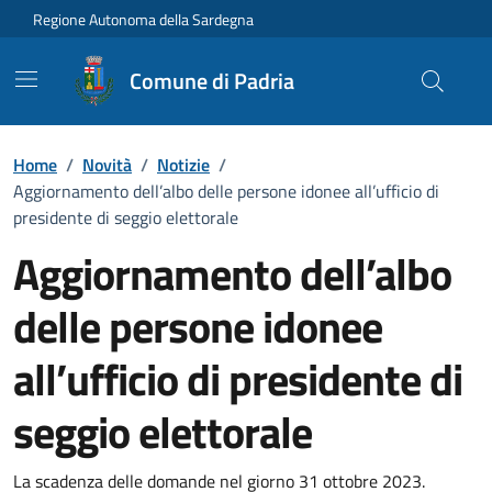
Vai ai contenuti
Vai al Footer
Regione Autonoma della Sardegna
Comune di Padria
Home
/
Novità
/
Notizie
/
Aggiornamento dell’albo delle persone idonee all’ufficio di
presidente di seggio elettorale
Aggiornamento dell’albo
delle persone idonee
all’ufficio di presidente di
seggio elettorale
Dettagli della notizia
La scadenza delle domande nel giorno 31 ottobre 2023.