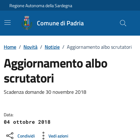
Vai ai contenuti
Vai al Footer
Regione Autonoma della Sardegna
Comune di Padria
Home
/
Novità
/
Notizie
/
Aggiornamento albo scrutatori
Aggiornamento albo
scrutatori
Dettagli della notizia
Scadenza domande 30 novembre 2018
Data:
04 ottobre 2018
Condividi
Vedi azioni