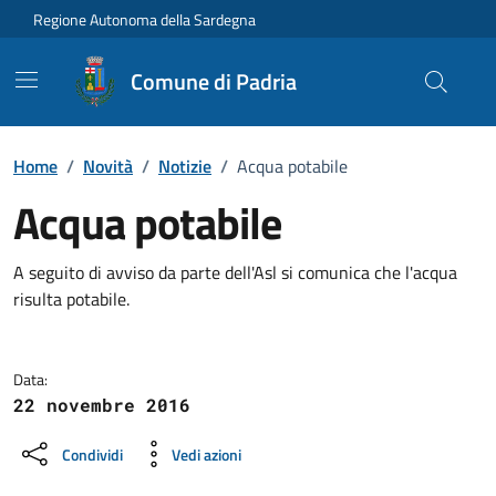
Vai ai contenuti
Vai al Footer
Regione Autonoma della Sardegna
Comune di Padria
Home
/
Novità
/
Notizie
/
Acqua potabile
Acqua potabile
Dettagli della notizia
A seguito di avviso da parte dell'Asl si comunica che l'acqua
risulta potabile.
Data:
22 novembre 2016
Condividi
Vedi azioni