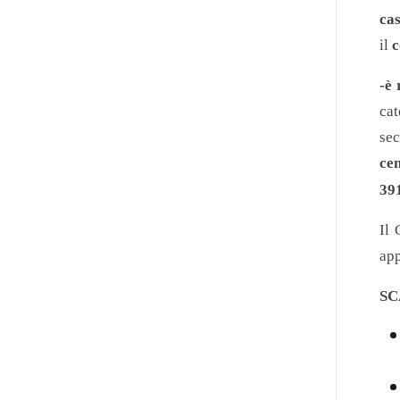
ca
il
c
-è
cat
sec
ce
391
Il 
app
SC