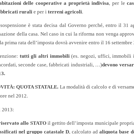
abitazioni delle cooperative a proprietà indivisa
, per le
ca
abbricati rurali
e per i
terreni agricoli
.
sospensione è stata decisa dal Governo perché, entro il 31 ag
sazione della casa. Nel caso in cui la riforma non venga approv
la prima rata dell’imposta dovrà avvenire entro il 16 settembre
tenzione:
tutti gli altri immobili
(es. negozi, uffici, immobili 
cordati, seconde case, fabbricati industriali, …)
devono versare
13.
VITÀ: QUOTA STATALE.
La modalità di calcolo e di versam
ore nel 2012.
l 2013:
 riservato allo STATO
il gettito dell’imposta municipale propri
ssificati nel gruppo catastale D
, calcolato ad
aliquota base d