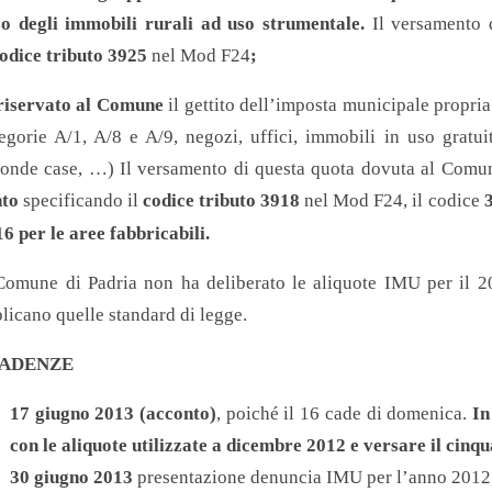
so degli immobili rurali ad uso strumentale.
Il versamento 
odice tributo 3925
nel Mod F24
;
 riservato al Comune
il gettito dell’imposta municipale propri
egorie A/1, A/8 e A/9, negozi, uffici, immobili in uso gratui
onde case, …) Il versamento di questa quota dovuta al Comune
nto
specificando il
codice tributo 3918
nel Mod F24, il codice
3
6 per le aree fabbricabili.
Comune di Padria non ha deliberato le aliquote IMU per il 201
licano quelle standard di legge.
ADENZE
17 giugno 2013 (acconto)
, poiché il 16 cade di domenica.
In
con le aliquote utilizzate a dicembre 2012 e versare il cinq
30 giugno 2013
presentazione denuncia IMU per l’anno 2012