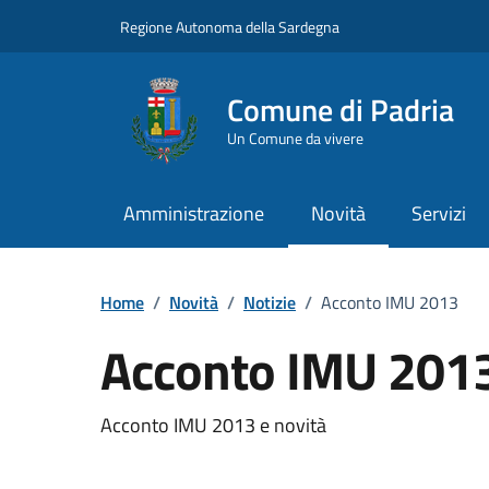
Vai ai contenuti
Vai al Footer
Regione Autonoma della Sardegna
Comune di Padria
Un Comune da vivere
Amministrazione
Novità
Servizi
Home
/
Novità
/
Notizie
/
Acconto IMU 2013
Acconto IMU 201
Dettagli della notizia
Acconto IMU 2013 e novità