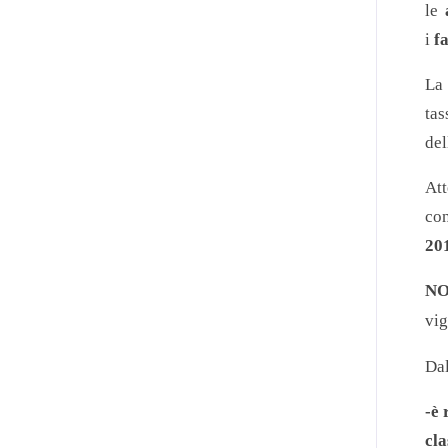
le
i
f
La 
tas
del
At
con
20
NO
vig
Da
-è
cla