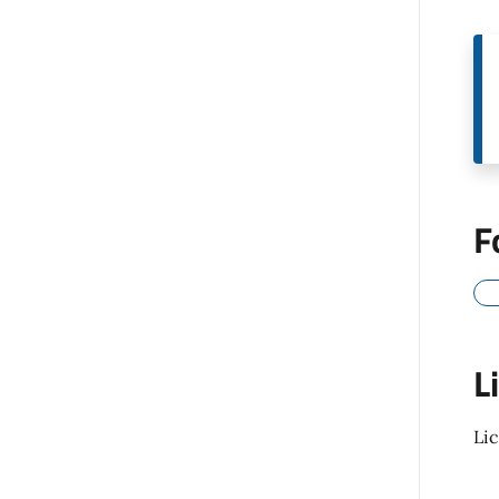
F
L
Li