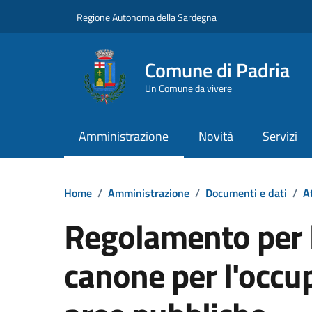
Vai ai contenuti
Vai al Footer
Regione Autonoma della Sardegna
Comune di Padria
Un Comune da vivere
Amministrazione
Novità
Servizi
Home
/
Amministrazione
/
Documenti e dati
/
A
Regolamento per l
canone per l'occu