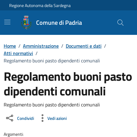
Vai ai contenuti
Vai al Footer
Regione Autonoma della Sardegna
Comune di Padria
Home
/
Amministrazione
/
Documenti e dati
/
Atti normativi
/
Regolamento buoni pasto dipendenti comunali
Regolamento buoni pasto
dipendenti comunali
Dettaglio del documento
Regolamento buoni pasto dipendenti comunali
Condividi
Vedi azioni
Argomenti: