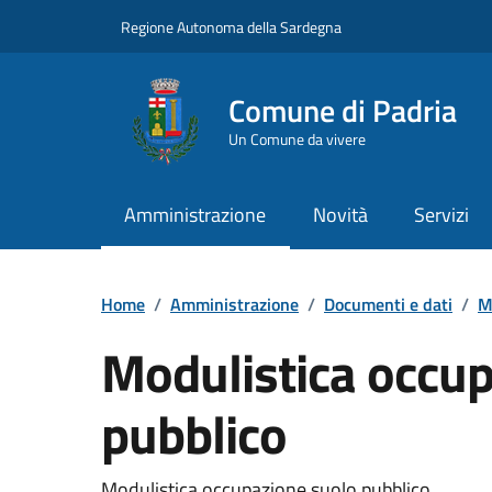
Vai ai contenuti
Vai al Footer
Regione Autonoma della Sardegna
Comune di Padria
Un Comune da vivere
Amministrazione
Novità
Servizi
Home
/
Amministrazione
/
Documenti e dati
/
M
Modulistica occu
pubblico
Dettaglio del documento
Modulistica occupazione suolo pubblico