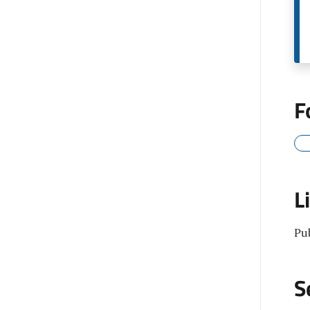
F
L
Pu
S