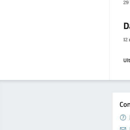
29
D
12
Ul
Con