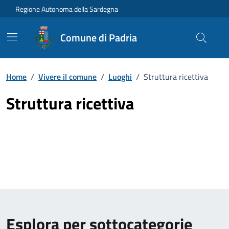
Vai ai contenuti
Vai al Footer
Regione Autonoma della Sardegna
Comune di Padria
Home
/
Vivere il comune
/
Luoghi
/
Struttura ricettiva
Struttura ricettiva
Esplora per sottocategorie