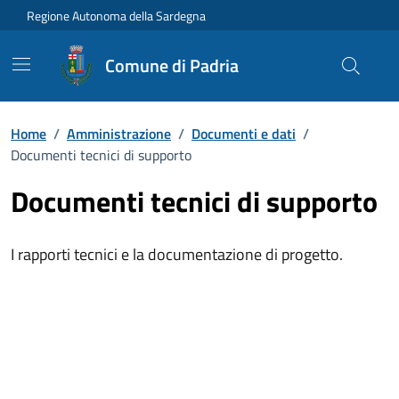
Vai ai contenuti
Vai al Footer
Regione Autonoma della Sardegna
Comune di Padria
Home
/
Amministrazione
/
Documenti e dati
/
Documenti tecnici di supporto
Documenti tecnici di supporto
I rapporti tecnici e la documentazione di progetto.