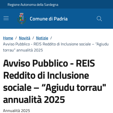
Vai ai contenuti
Vai al Footer
Regione Autonoma della Sardegna
Comune di Padria
Home
/
Novità
/
Notizie
/
Avviso Pubblico - REIS Reddito di Inclusione sociale – “Agiudu
torrau" annualità 2025
Avviso Pubblico - REIS
Reddito di Inclusione
sociale – “Agiudu torrau"
annualità 2025
Dettagli della notizia
Annualità 2025